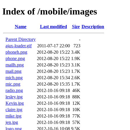
Index of /mobile/images
Name
Last modified
Size
Description
Parent Directory
-
ajax-loader.gif
2011-07-17 22:00
723
phoneh.png
2012-08-20 15:22
3.4K
phone.png
2012-08-20 15:22
1.9K
mailh.png
2012-08-20 15:23
3.1K
mail.png
2012-08-20 15:23
1.7K
mich.png
2012-08-20 15:34
2.6K
mic.png
2012-08-20 15:35
1.7K
radio.png
2012-10-16 09:18
46K
lesley.jpg
2012-10-16 09:18
88K
Kevin.jpg
2012-10-16 09:18
12K
claire.jpg
2012-10-16 09:18
10K
mike.jpg
2012-10-16 09:18
77K
jen.jpg
2012-10-16 09:18
57K
logo.png
2012-10-16 10:08
9.5K